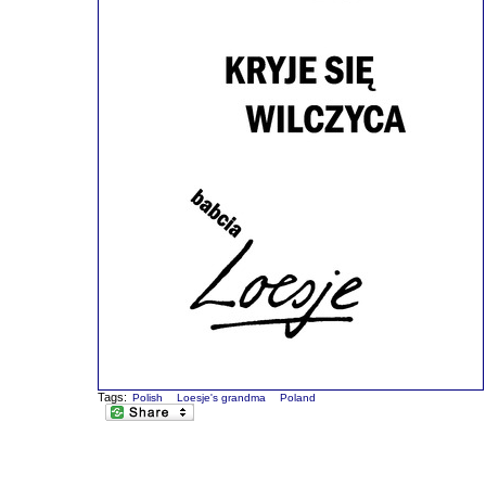
Tags:
Polish
Loesje's grandma
Poland