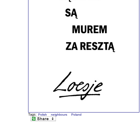
Tags:
Polish
neighbours
Poland