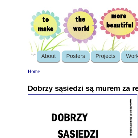
About
Posters
Projects
Wor
login
Home
Dobrzy sąsiedzi są murem za r