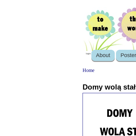
About
Poste
login
Home
Domy wolą stał