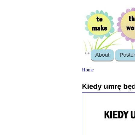
About
Poste
login
Home
Kiedy umrę będ