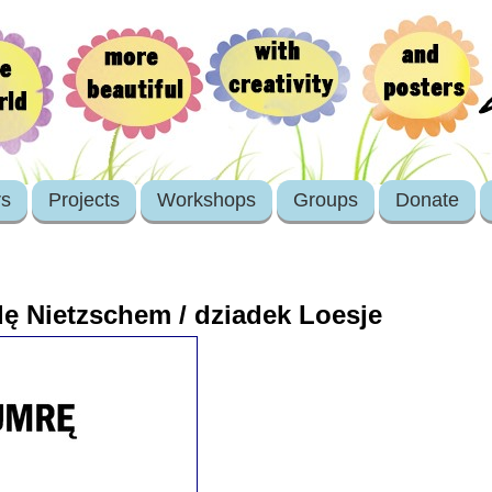
rs
Projects
Workshops
Groups
Donate
ę Nietzschem / dziadek Loesje