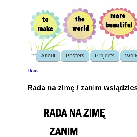
About
Posters
Projects
Wor
login
Home
Rada na zimę / zanim wsiądzies