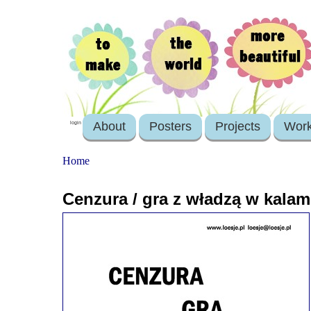
About
Posters
Projects
Wor
login
Home
Cenzura / gra z władzą w kala