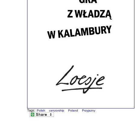
Tags:
Polish
cenzorship
Poland
Przyjazny