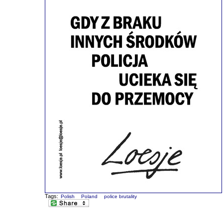
Tags:
Polish
Poland
police brutality